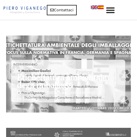
Contattaci
Etichettatura ambientale
degli imballaggi
Home
»
Etichettatura ambientale degli
imballaggi