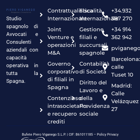
Contrattualistica
Fiscalità
+34.932
Studio
Internazionale
Internazionale
387 270
spagnolo di
Joint
Gestione
+34 914
Avvocati e
Venture e
filiali e
362 942
Consulenti
operazioni
succursali
pviganeg
aziendali con
M&A
spagnole
capacità
Barcelona:
Governo
Contabilità
operativa in
calle
corporativo
di Società
tutta la
Tuset 10
di filiali in
Spagna.
Diritto del
Madrid:
Spagna
Lavoro e
Calle
Contenzioso
della
Velázquez
intrasocietario
Previdenza
27
e recupero
sociale
crediti
Bufete Piero Viganego S.L.P. | CIF: B61011185 –
Policy Privacy