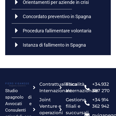
Orientamenti per aziende in crisi
Concordato preventivo in Spagna
Procedura fallimentare volontaria
Istanza di fallimento in Spagna
Contrattualistica
Fiscalità
+34.932
Studio
Internazionale
Internazionale
387 270
spagnolo di
Joint
Gestione
+34 914
Avvocati e
Venture e
filiali e
362 942
Consulenti
operazioni
succursali
pviganeg