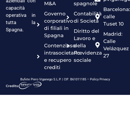
aziendali con
M&A
spagnole
capacità
Barcelona:
Governo
Contabilità
operativa in
calle
corporativo
di Società
tutta la
Tuset 10
di filiali in
Spagna.
Diritto del
Madrid:
Spagna
Lavoro e
Calle
Contenzioso
della
Velázquez
intrasocietario
Previdenza
27
e recupero
sociale
crediti
Bufete Piero Viganego S.L.P. | CIF: B61011185 –
Policy Privacy
Credits: