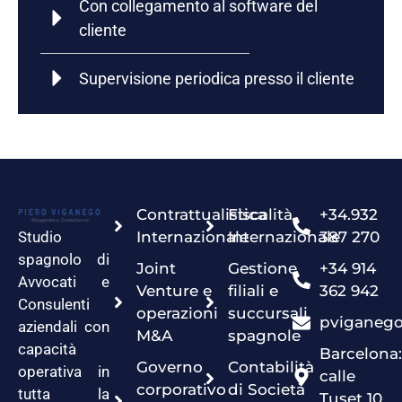
Con collegamento al software del
cliente
Supervisione periodica presso il cliente
Contrattualistica
Fiscalità
+34.932
Studio
Internazionale
Internazionale
387 270
spagnolo di
Joint
Gestione
+34 914
Avvocati e
Venture e
filiali e
362 942
Consulenti
operazioni
succursali
pviganeg
aziendali con
M&A
spagnole
capacità
Barcelona:
Governo
Contabilità
operativa in
calle
corporativo
di Società
tutta la
Tuset 10