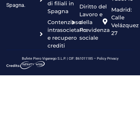
di filiali in
Spagna.
Diritto del
Madrid:
Spagna
Lavoro e
Calle
Contenzioso
della
Velázquez
intrasocietario
Previdenza
27
e recupero
sociale
crediti
Bufete Piero Viganego S.L.P. | CIF: B61011185 –
Policy Privacy
Credits: