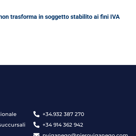
on trasforma in soggetto stabilito ai fini IVA
zionale
+34.932 387 270
 succursali
+34 914 362 942
pviganego@pieroviganego.com