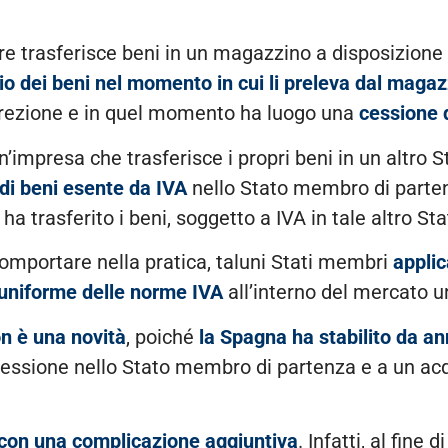
tore trasferisce beni in un magazzino a disposizione
io dei beni nel momento in cui li preleva dal maga
screzione e in quel momento ha luogo una
cessione 
un’impresa che trasferisce i propri beni in un altro 
di beni esente da IVA
nello Stato membro di partenz
 ha trasferito i beni, soggetto a IVA in tale altro 
ò comportare nella pratica, taluni Stati membri
applic
 uniforme delle norme IVA
all’interno del mercato u
n è una novità
, poiché
la Spagna ha stabilito da an
 cessione nello Stato membro di partenza e a un a
con una complicazione aggiuntiva
. Infatti, al fine