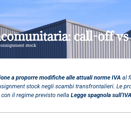
racomunitaria: call-off 
s consignment stock
ione a proporre modifiche alle attuali norme IVA
al f
consignment stock negli scambi transfrontalieri. Le 
 con il regime previsto nella
Legge spagnola sull’IV