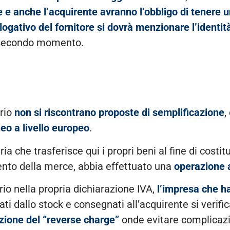
re e anche l’acquirente avranno l’obbligo di tenere u
ilogativo del fornitore si dovrà menzionare l’identit
n secondo momento.
rio
non si riscontrano proposte di semplificazione
,
o a livello europeo
.
a che trasferisce qui i propri beni al fine di costi
nto della merce, abbia effettuato una
operazione a
rio nella propria dichiarazione IVA,
l’impresa che ha 
ti dallo stock e consegnati all’acquirente si verifi
azione del “reverse charge”
onde evitare complicazio